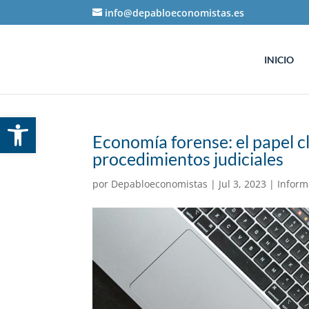
info@depabloeconomistas.es
INICIO
Abrir barra de herramientas
Economía forense: el papel c
procedimientos judiciales
por
Depabloeconomistas
|
Jul 3, 2023
|
Inform