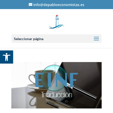
info@depabloeconomistas.es
Seleccionar página
Abrir barra de herramientas