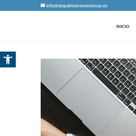
info@depabloeconomistas.es
INICIO
Abrir barra de herramientas